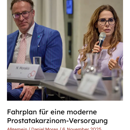
eine
moderne
Prostatakarzinom-
Versorgung
Fahrplan für eine moderne
Prostatakarzinom-Versorgung
Allgemein
/
Daniel Mores
/
6. November 2025