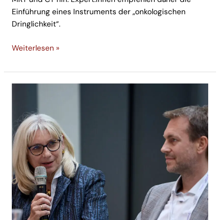
Einführung eines Instruments der „onkologischen
Dringlichkeit“.
Weiterlesen »
Ineffizienzen
erschweren
Versorgung
uro-
onkologischer
Patient:innen