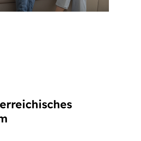
terreichisches
um