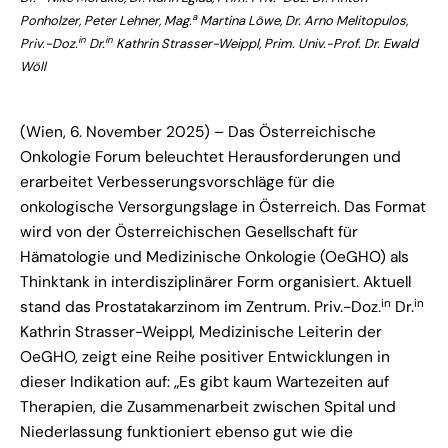
a
Ponholzer, Peter Lehner, Mag.
Martina Löwe,
Dr. Arno Melitopulos,
in
in
Priv.-Doz.
Dr.
Kathrin Strasser-Weippl,
Prim. Univ.-Prof. Dr. Ewald
Wöll
(Wien, 6. November 2025) – Das Österreichische
Onkologie Forum beleuchtet Herausforderungen und
erarbeitet Verbesserungsvorschläge für die
onkologische Versorgungslage in Österreich. Das Format
wird von der Österreichischen Gesellschaft für
Hämatologie und Medizinische Onkologie (OeGHO) als
Thinktank in interdisziplinärer Form organisiert. Aktuell
in
in
stand das Prostatakarzinom im Zentrum. Priv.-Doz.
Dr.
Kathrin Strasser-Weippl, Medizinische Leiterin der
OeGHO, zeigt eine Reihe positiver Entwicklungen in
dieser Indikation auf: „Es gibt kaum Wartezeiten auf
Therapien, die Zusammenarbeit zwischen Spital und
Niederlassung funktioniert ebenso gut wie die