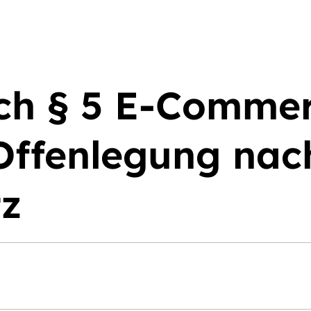
ch § 5 E-Commer
Offenlegung nac
z