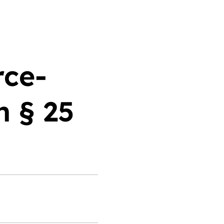
ce-
h § 25