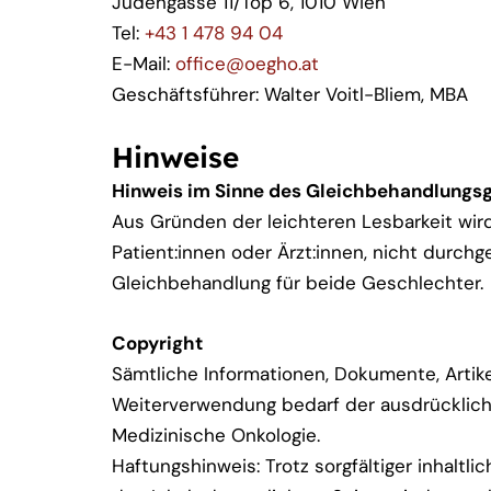
Judengasse 11/Top 6, 1010 Wien
Tel:
+43 1 478 94 04
E-Mail:
office@oegho.at
Geschäftsführer: Walter Voitl-Bliem, MBA
Hinweise
Hinweis im Sinne des Gleichbehandlungs
Aus Gründen der leichteren Lesbarkeit wird
Patient:innen oder Ärzt:innen, nicht durch
Gleichbehandlung für beide Geschlechter.
Copyright
Sämtliche Informationen, Dokumente, Artike
Weiterverwendung bedarf der ausdrücklich
Medizinische Onkologie.
Haftungshinweis: Trotz sorgfältiger inhaltli