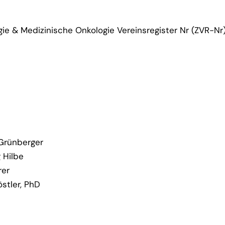
gie & Medizinische Onkologie Vereinsregister Nr (ZVR-Nr
t Grünberger
g Hilbe
rer
östler, PhD