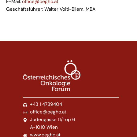
E-Mail:
office@oegho.at
Geschäftsführer: Walter Voitl-Bliem, MBA
+43 1 4789404
office@oegho.at
Judengasse 11/Top 6
A-1010 Wien
www.oegho.at